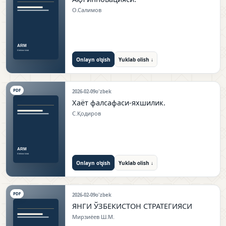
О.Салимов
Onlayn o‘qish
Yuklab olish ↓
PDF
2026-02-09
o'zbek
Хаёт фалсафаси-яхшилик.
С.Қодиров
Onlayn o‘qish
Yuklab olish ↓
PDF
2026-02-09
o'zbek
ЯНГИ ЎЗБЕКИСТОН СТРАТЕГИЯСИ
Мирзиёев Ш.М.