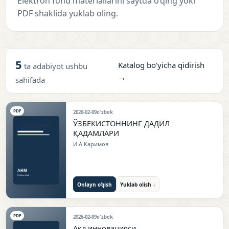
Elektron fond materiallarini saytda o‘qing yoki
PDF shaklida yuklab oling.
5
Katalog bo‘yicha qidirish
ta adabiyot ushbu
→
sahifada
PDF
2026-02-09
o'zbek
ЎЗБЕКИСТОННИНГ ДАДИЛ
ҚАДАМЛАРИ
И.А.Каримов
Onlayn o‘qish
Yuklab olish ↓
PDF
2026-02-09
o'zbek
Ақл инновацияси.