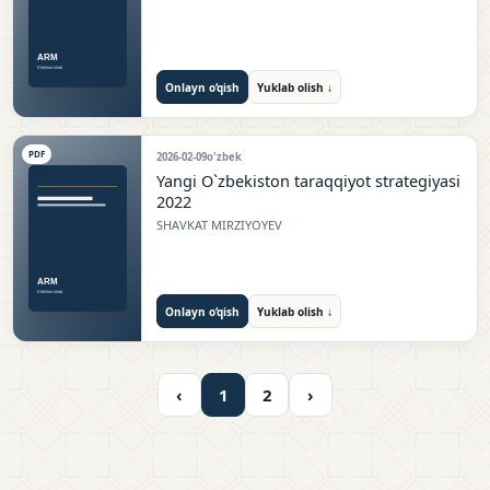
Onlayn o‘qish
Yuklab olish ↓
PDF
2026-02-09
o'zbek
Yangi O`zbekiston taraqqiyot strategiyasi
2022
SHAVKAT MIRZIYOYEV
Onlayn o‘qish
Yuklab olish ↓
‹
1
2
›