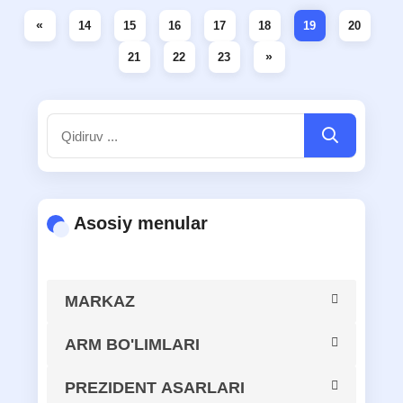
«
14
15
16
17
18
19
20
»
21
22
23
Asosiy menular
MARKAZ
MARKAZ HAQIDA
ARM BO'LIMLARI
Axborot-kutubxona resurslarini
PREZIDENT ASARLARI
MARKAZ TARIXI
butlash, kataloglashtirish va