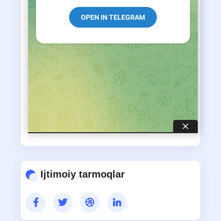
(davriy nashrlar) bo‘limi
AVTOREFERATLAR
MAQOLALAR
Ijtimoiy tarmoqlar