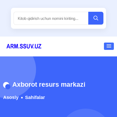
Axborot resurs markazi
Asosiy
Sahifalar