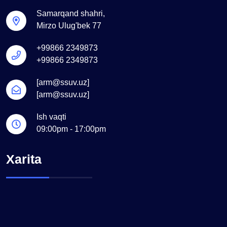
Samarqand shahri,
Mirzo Ulug'bek 77
+99866 2349873
+99866 2349873
[arm@ssuv.uz]
[arm@ssuv.uz]
Ish vaqti
09:00pm - 17:00pm
Xarita