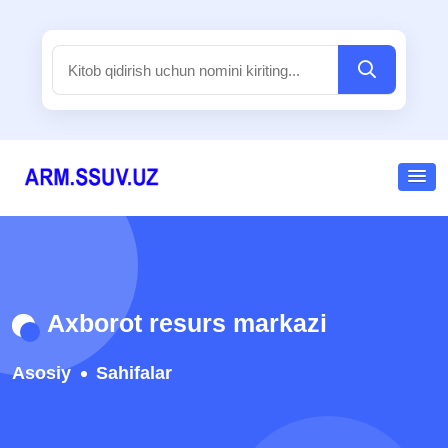
Axborot resurs markazi
Asosiy
Sahifalar