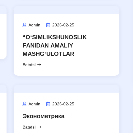
Admin
2026-02-25
“О‘SIMLIKSHUNОSLIK
FАNIDАN АMАLIY
MАSHG‘ULОTLАR
Batafsil
Admin
2026-02-25
Эконометрика
Batafsil