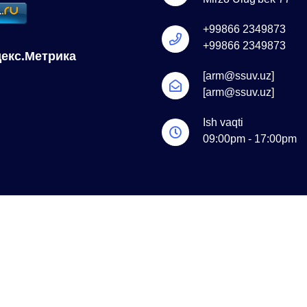
+99866 2349873
+99866 2349873
[arm@ssuv.uz]
[arm@ssuv.uz]
Ish vaqti
09:00pm - 17:00pm
yalangan.