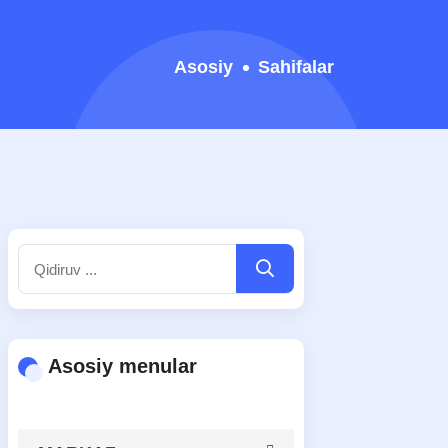
Asosiy
Sahifalar
Asosiy menular