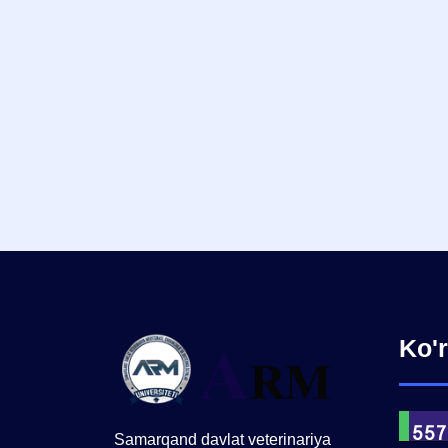
Ko'r
Samarqand davlat veterinariya