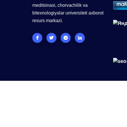
meditsinasi, chorvachilik va
bitexnologiyalar universiteti axborot
resurs markazi.
©Rasmiy saytimiz
ssuv.uz
barcha huquqlar himo