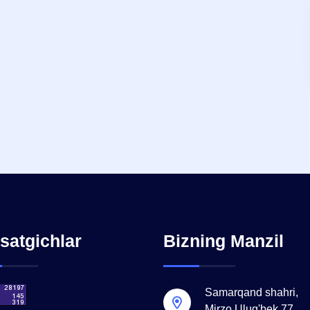
satgichlar
Bizning Manzil
Samarqand shahri,
Mirzo Ulug'bek 77