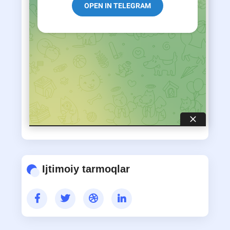
(davriy nashrlar) bo‘limi
AVTOREFERATLAR
MAQOLALAR
Ijtimoiy tarmoqlar