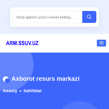
Axborot resurs markazi
Asosiy
Sahifalar