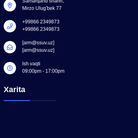
Samarqand shahri,
Mirzo Ulug'bek 77
+99866 2349873
+99866 2349873
[arm@ssuv.uz]
[arm@ssuv.uz]
Ish vaqti
09:00pm - 17:00pm
Xarita