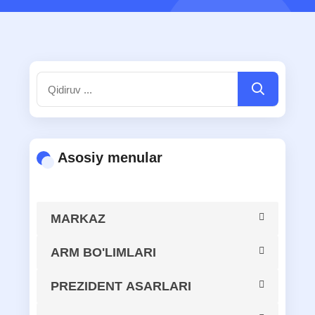
Asosiy menular
MARKAZ
MARKAZ HAQIDA
ARM BO'LIMLARI
Axborot-kutubxona resurslarini
PREZIDENT ASARLARI
MARKAZ TARIXI
butlash, kataloglashtirish va
MA'NAVIY-MA'RIFIY KITOBLAR