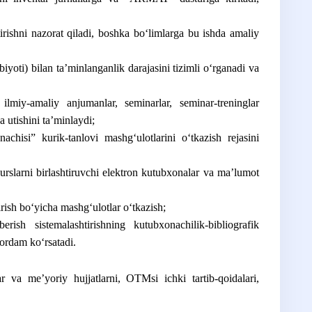
irishni nazorat qiladi, boshka boʻlimlarga bu ishda amaliy
yoti) bilan taʼminlanganlik darajasini tizimli oʻrganadi va
lmiy-amaliy anjumanlar, seminarlar, seminar-treninglar
 utishini taʼminlaydi;
hisi” kurik-tanlovi mashgʻulotlarini oʻtkazish rejasini
rslarni birlashtiruvchi elektron kutubxonalar va maʼlumot
rish boʻyicha mashgʻulotlar oʻtkazish;
sh sistemalashtirishning kutubxonachilik-bibliografik
yordam koʻrsatadi.
r va meʼyoriy hujjatlarni, OTMsi ichki tartib-qoidalari,