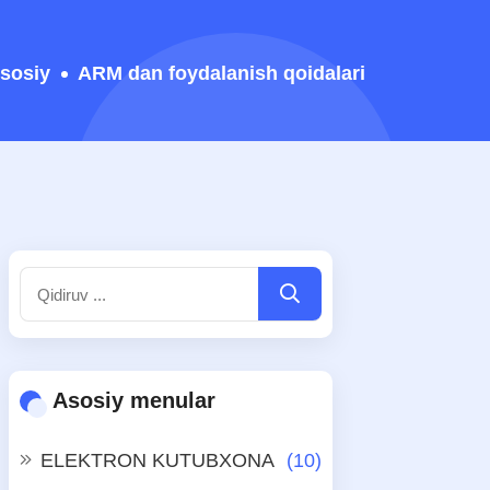
sosiy
ARM dan foydalanish qoidalari
Asosiy menular
ELEKTRON KUTUBXONA
(10)