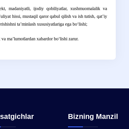
, madaniyatli, ijodiy qobiliyatlar, xushmuomalalik va
liyat hissi, mustaqil qaror qabul qilish va ish tutish, qatʼiy
rishishni taʼminlash xususiyatlariga ega boʻlishi;
t va maʼlumotlardan xabardor boʻlishi zarur.
satgichlar
Bizning Manzil