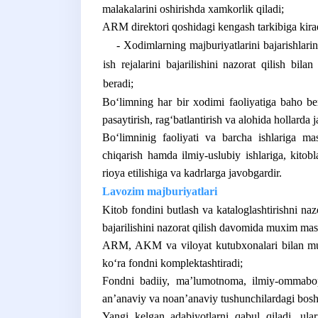
malakalarini oshirishda xamkorlik qiladi;
ARM direktori qoshidagi kengash tarkibiga kirad
- Xodimlarning majburiyatlarini bajarishlarini
ish rejalarini bajarilishini nazorat qilish bi
beradi;
Boʻlimning har bir xodimi faoliyatiga baho ber
pasaytirish, ragʻbatlantirish va alohida hollarda 
Boʻlimninig faoliyati va barcha ishlariga masʼ
chiqarish hamda ilmiy-uslubiy ishlariga, kitobl
rioya etilishiga va kadrlarga javobgardir.
Lavozim majburiyatlari
Kitob fondini butlash va kataloglashtirishni naz
bajarilishini nazorat qilish davomida muxim mas
ARM, AKM va viloyat kutubxonalari bilan muvo
koʻra fondni komplektashtiradi;
Fondni badiiy, maʼlumotnoma, ilmiy-ommabop
anʼanaviy va noanʼanaviy tushunchilardagi boshq
Yangi kelgan adabiyotlarni qabul qiladi, ula