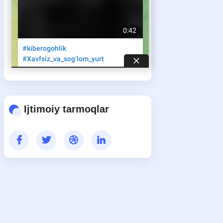
Ijtimoiy tarmoqlar