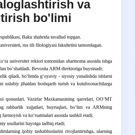
aloglashtirish va
tirish bo'limi
ublikasi, Baku shahrida tavallud topgan.
ersiteti, rus tili filologiyasi fakultetini tamomlagan.
ʻra universitet rektori tomonidan shartnoma asosida ishga
hdan boʻshatiladi. Bevosita ARM direktoriga buysinadi;
ik qiladi, boʻlimda gʻoyaviy - siyosiy yunalishda ishlarni
ni uslubiy jihatdan boshqarib turish va kutubxonachilarga
i qonunlari, Vazirlar Maxkamasining qarorlari, OOʻMT
ing rahbarlik xujjatlari, buyruqlari, boʻlim va ARMning
ng farmoyish va koʻrsatmalari asosida tashkil etadi;
y usullarini hayotga tadbiq etadi;
imlarning ijobiy tashabbuslarini rivojlantirishga, ularning