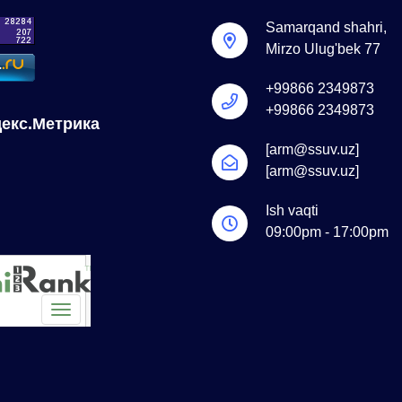
Samarqand shahri,
Mirzo Ulug'bek 77
+99866 2349873
+99866 2349873
[arm@ssuv.uz]
[arm@ssuv.uz]
Ish vaqti
09:00pm - 17:00pm