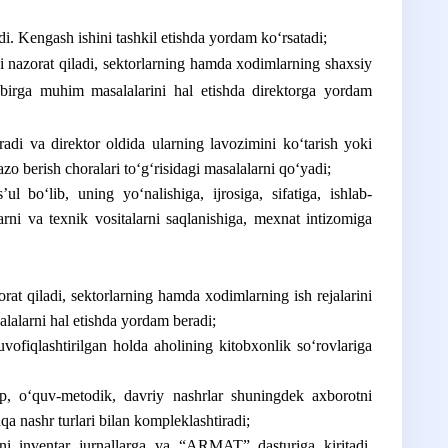
i. Kengash ishini tashkil etishda yordam koʻrsatadi;
 nazorat qiladi, sektorlarning hamda xodimlarning shaxsiy
lan birga muhim masalalarini hal etishda direktorga yordam
adi va direktor oldida ularning lavozimini koʻtarish yoki
jazo berish choralari toʻgʻrisidagi masalalarni qoʻyadi;
ul boʻlib, uning yoʻnalishiga, ijrosiga, sifatiga, ishlab-
arni va texnik vositalarni saqlanishiga, mexnat intizomiga
orat qiladi, sektorlarning hamda xodimlarning ish rejalarini
alalarni hal etishda yordam beradi;
fiqlashtirilgan holda aholining kitobxonlik soʻrovlariga
, oʻquv-metodik, davriy nashrlar shuningdek axborotni
a nashr turlari bilan kompleklashtiradi;
rni inventar jurnallarga va “ARMAT” dasturiga kiritadi,