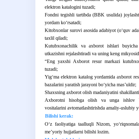
elektron katalogini tuzadi;
Fondni tegishli tartibda (BBK usulida) joylasht
yordam koʻrsatadi;
Kitobxonlar surovi asosida adabiyot (oʻquv adabi
taxlil qiladi;
Kutubxonachilik va axborot ishlari buyicha i
utkazishni rejalashtiradi va uning keng mikyosida
“Eng yaxshi Axborot resur markazi kutubxonac
tuzadi;
Yigʻma elektron katalog yordamida axborot resu
bazalarini yaratish jarayoni boʻyicha masʼuldir;
Shaxsning axborot olish madaniyatini shakillanti
Axborotni hisobga olish va unga ishlov beri
vositalarini avtomatlashtirishda amaliy-uslubiy 
Bilishi kerak:
Oʻz faoliyatiga taalluqli Nizom, yoʻriqnomala
meʼyoriy hujjatlarni bilishi lozim.