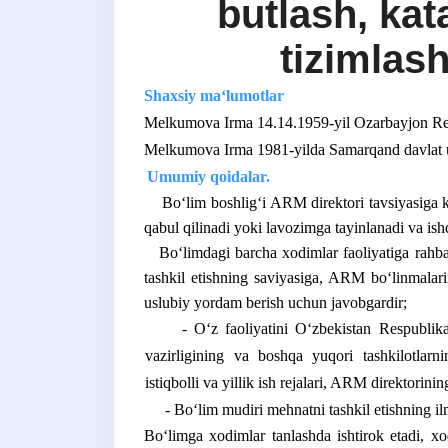
butlash, kat
tizimlash
Shaxsiy ma‘lumotlar
Melkumova Irma 14.14.1959-yil Ozarbayjon Resp
Melkumova Irma 1981-yilda Samarqand davlat univ
Umumiy qoidalar.
Boʻlim boshligʻi ARM direktori tavsiyasiga ko
qabul qilinadi yoki lavozimga tayinlanadi va is
Boʻlimdagi barcha xodimlar faoliyatiga rahbarl
tashkil etishning saviyasiga, ARM boʻlinmalari
uslubiy yordam berish uchun javobgardir;
- Oʻz faoliyatini Oʻzbekistan Respublikas
vazirligining va boshqa yuqori tashkilotlarn
istiqbolli va yillik ish rejalari, ARM direktorini
- Boʻlim mudiri mehnatni tashkil etishning ilmi
Boʻlimga xodimlar tanlashda ishtirok etadi, xod