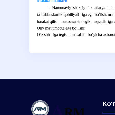
Malaka talablari:
- Namunaviy shaxsiy fazilatlarga-intellekt
tashabbuskorlik qobiliyatlariga ega boʻlish, masʼu
harakat qilish, muassasa strategik maqsadlariga e
Oliy maʼlumotga ega boʻlishi;
Oʻz sohasiga tegishli masalalar boʻyicha axboro
Ko'r