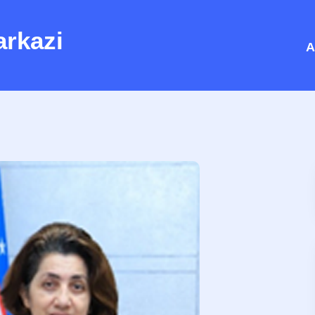
arkazi
A