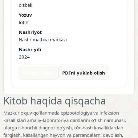
o'zbek
Yozuv
lotin
Nashriyot
Nashr matbaa markazi
Nashr yili
2024
Onlayn o‘qish
PDFni yuklab olish
Kitob haqida qisqacha
Mazkur o‘quv qo‘llanmada epizootologiya va infeksion
kasalliklari amaliy-laboratoriya darslarini o‘tish namunasi,
ularga ishonchli diagnoz qo‘yish, o‘xshash kasalliklardan
farqlash, kasallangan hayvon va parrandalarni davolash,