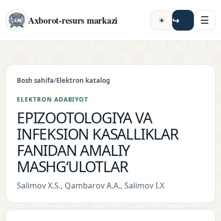
☰
Axborot-resurs markazi
↪
☀
Bosh sahifa
/
Elektron katalog
ELEKTRON ADABIYOT
EPIZOOTOLOGIYA VA
INFEKSION KASALLIKLAR
FANIDAN AMALIY
MASHG‘ULOTLAR
Salimov X.S., Qambarov A.A., Salimov I.X