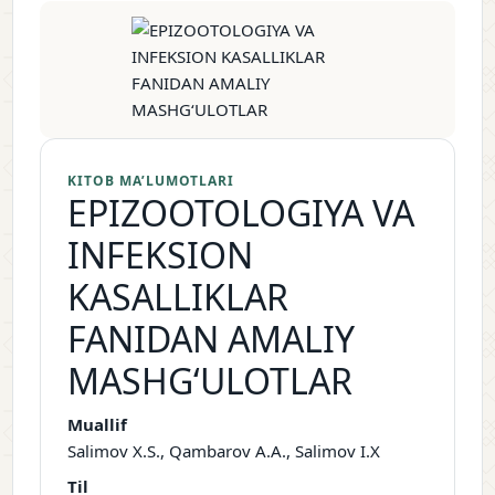
KITOB MA’LUMOTLARI
EPIZOOTOLOGIYA VA
INFEKSION
KASALLIKLAR
FANIDAN AMALIY
MASHG‘ULOTLAR
Muallif
Salimov X.S., Qambarov A.A., Salimov I.X
Til