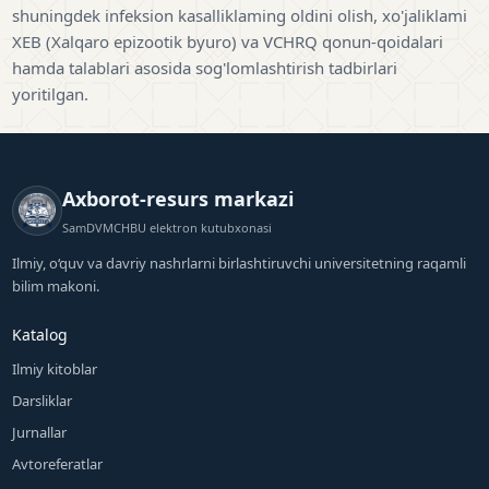
shuningdek infeksion kasalliklaming oldini olish, xo'jaliklami
XEB (Xalqaro epizootik byuro) va VCHRQ qonun-qoidalari
hamda talablari asosida sog'lomlashtirish tadbirlari
yoritilgan.
Axborot-resurs markazi
SamDVMCHBU elektron kutubxonasi
Ilmiy, o‘quv va davriy nashrlarni birlashtiruvchi universitetning raqamli
bilim makoni.
Katalog
Ilmiy kitoblar
Darsliklar
Jurnallar
Avtoreferatlar