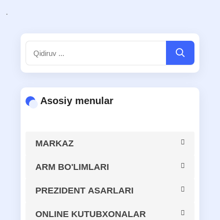
.
Asosiy menular
MARKAZ
MARKAZ HAQIDA
ARM BO'LIMLARI
Axborot-kutubxona resurslarini
PREZIDENT ASARLARI
MARKAZ TARIXI
butlash, kataloglashtirish va
MA'NAVIY-MA'RIFIY KITOBLAR
tizimlashtirish bo‘limi
ONLINE KUTUBXONALAR