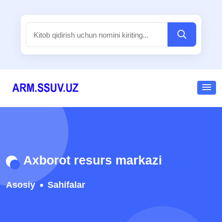
Axborot resurs markazi
Asosiy
Sahifalar