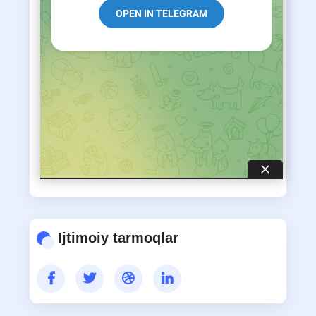
(davriy nashrlar) bo‘limi
AVTOREFERATLAR
MAQOLALAR
Ijtimoiy tarmoqlar