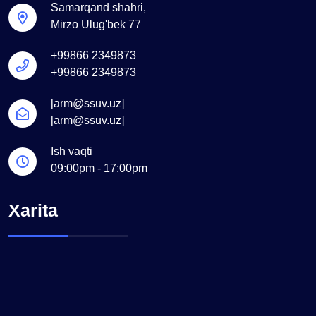
Samarqand shahri,
Mirzo Ulug'bek 77
+99866 2349873
+99866 2349873
[arm@ssuv.uz]
[arm@ssuv.uz]
Ish vaqti
09:00pm - 17:00pm
Xarita