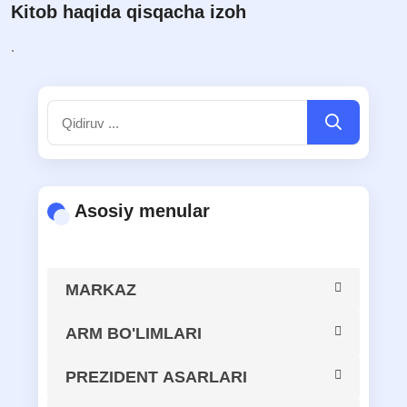
Kitob haqida qisqacha izoh
.
Asosiy menular
MARKAZ
MARKAZ HAQIDA
ARM BO'LIMLARI
Axborot-kutubxona resurslarini
PREZIDENT ASARLARI
MARKAZ TARIXI
butlash, kataloglashtirish va