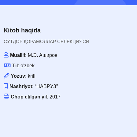
Kitob haqida
СУТДОР ҚОРАМОЛЛАР СЕЛЕКЦИЯСИ
Muallif:
М.Э. Аширов
Til:
o'zbek
Yozuv:
krill
Nashriyot:
“НАВРУЗ”
Chop etilgan yil:
2017