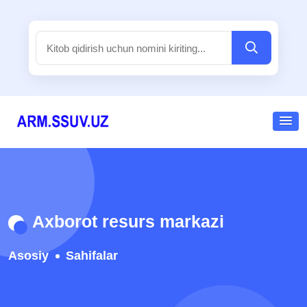
Axborot resurs markazi
Asosiy
Sahifalar