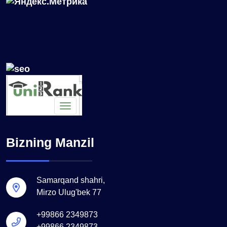
Bizning Manzil
Samarqand shahri,
Mirzo Ulug'bek 77
+99866 2349873
+99866 2349873