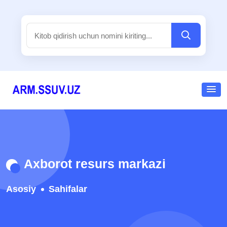
Axborot resurs markazi
Asosiy
Sahifalar