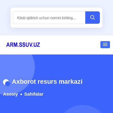
Axborot resurs markazi
Asosiy
Sahifalar