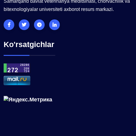
Samarqand davlat veterinariya meditsinasi, chorvachilik va
bitexnologiyalar universiteti axborot resurs markazi.
Ko'rsatgichlar