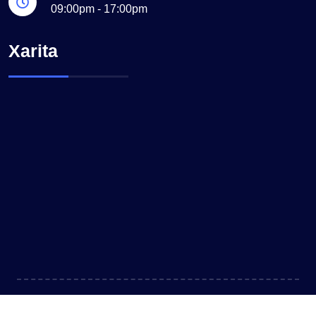
09:00pm - 17:00pm
Xarita
©Rasmiy saytimiz
ssuv.uz
barcha huquqlar himoyalangan.