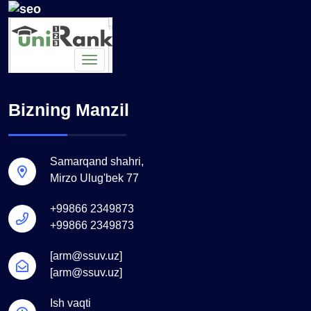
Bizning Manzil
Samarqand shahri,
Mirzo Ulug'bek 77
+99866 2349873
+99866 2349873
[arm@ssuv.uz]
[arm@ssuv.uz]
Ish vaqti