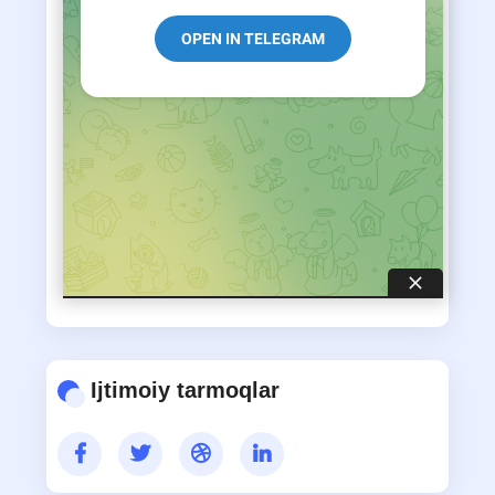
(davriy nashrlar) bo‘limi
AVTOREFERATLAR
MAQOLALAR
Ijtimoiy tarmoqlar