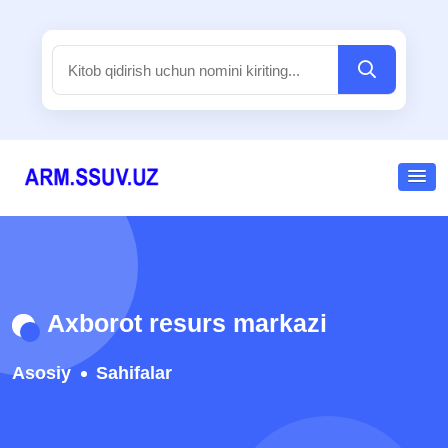
Axborot resurs markazi
Asosiy
Sahifalar