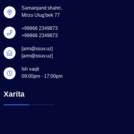
Samarqand shahri,
Mirzo Ulug'bek 77
+99866 2349873
+99866 2349873
[arm@ssuv.uz]
[arm@ssuv.uz]
Ish vaqti
09:00pm - 17:00pm
Xarita